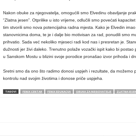
Nakon obuke za njegovatelja, omogućili smo Elvedinu obavljanje p
“Zlatna jesen”. Otprilike u isto vrijeme, odlučili smo povećati kapaci
tim stvorili smo nova potencijalna radna mjesta. Kako je Elvedin ima
stanovnicima doma, te je i dalje bio motivisan za rad, ponudili smo 
prihvatio. Sada već nekoliko mjeseci radi kod nas i presretan je. Sta
dužnosti jer živi daleko. Trenutno polaže vozački ispit kako bi postao
u Sanskom Mostu u blizini svoje porodice pronašao izvor prihoda i d
Sretni smo da ono što radimo donosi uspjeh i rezultate, da možemo po
kontrolu nad svojim životima i donose priče uspjeha.
TAGOVI
FENIX CENTAR
FENIX EDUKACIJA
OBUKA ZA NJEGOVATELJE
ZLATNA JESE