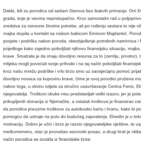
Dakle, bili su porodica od sedam članova bez ikakvih primanja. Oni ž
grada, koje je veoma nepristupačno. Kroz samostalni rad u poljoprivre
sredstva za osnovne životne potrebe, ali po rođenju sestara to nije vi
majka stupila u kontakt sa našom babicom Eminom Majdankić. Porod
posjete i podršku nakon poroda, obezbjeđenje potrebnih namirnica i 
prijedloge kako zajedno poboljšati njihovu finansijsku situaciju, majka
krave. Smatrala je da imaju dovoljno resursa za to (zemlju, prostor),
mlijeka mogli povećati svoje prihode i na taj način poboljšati finansijsk
kroz našu mrežu podrške i vrlo brzo smo uz saosjećajnu pomoć prijatel
dovoljno novaca za kupovinu krave, čime je ovoj porodici pružena m
nakon toga, u okviru odjela za stručno usavršavanje Centra Fenix, E
njegovatelja. Troškovi obuke nisu predstavljali veliki izazov, jer je p
prikupljenih donacija iz Njemačke, a ostatak troškova je finansirao n
da porodica preuzme troškove za autobusku kartu i hranu, kako bi po
pomognu da ustraje na putu do budućeg zaposlenja. Elvedin je u toku
motivaciju. Dobro je učio i brzo je razvio njegovateljske vještine, te 
međuvremenu, otac je pronašao sezonski posao, a drugi brat je otiša
način porodica se izvukla iz finansijske krize.