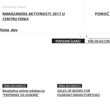
Prethodni članak
RAMAZANSKE AKTIVNOSTI 2017 U
POMOĆ 
CENTRU FENIX
fenix_dev
POVEZANI ČLANCI
VIŠE OD AUTOR
FENIX AKTIVNOSTI
FENIX AKTIVNOSTI
Besplatna online edukacija
SALES OF BOOKS FOR
”PRIPREMA ZA DOJENJE”
HUMANITARIAN PURPOSES