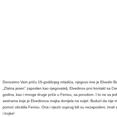
Donosimo Vam priču 19-godišnjeg mladića, njegovo ime je Elvedin 
„Zlatna jesen” zaposlen kao njegovatelj. Elvedinov prvi kontakt sa Ce
godina, kao i mnoge druge priče u Fenixu, sa porodom. I to ne sa je
sestrama koje je Elvedinova majka donijela na svijet. Budući da nije 
pomoć obratila Fenixu. Ona i njezin suprug bili su nezaposleni, imali su
i trojke!