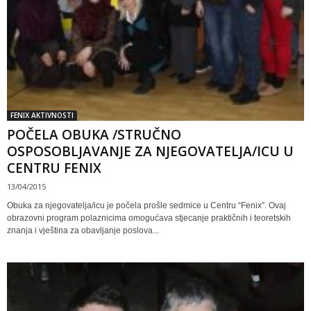
FENIX AKTIVNOSTI
POČELA OBUKA /STRUČNO
OSPOSOBLJAVANJE ZA NJEGOVATELJA/ICU U
CENTRU FENIX
13/04/2015
Obuka za njegovatelja/icu je počela prošle sedmice u Centru “Fenix”. Ovaj
obrazovni program polaznicima omogućava stjecanje praktičnih i teoretskih
znanja i vještina za obavljanje poslova...