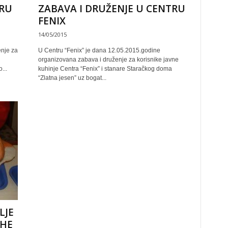
TRU
ZABAVA I DRUŽENJE U CENTRU
FENIX
14/05/2015
enje za
U Centru “Fenix” je dana 12.05.2015.godine
organizovana zabava i druženje za korisnike javne
...
kuhinje Centra “Fenix” i stanare Staračkog doma
“Zlatna jesen” uz bogat...
LJE
RHE