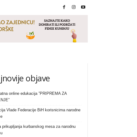
jnovije objave
atna online edukacija ”PRIPREMA ZA
NJE”
ija Vlade Federacije BiH korisnicima narodne
je
a prikupljanja kurbanskog mesa za narodnu
ju