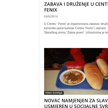
ZABAVA I DRUŽENJE U CEN
FENIX
06/02/2016
U Centru “ Fenix“ je organizovana zabava i druž
korisnike javne kuhinje Centra “Fenix“ i stanare
Staračkog doma “Zlatna jesen“. Učesnicima je bio
FENIX KUHINJA
NOVAC NAMJENJEN ZA SLAV
USMJEREN U SOCIJALNE SV