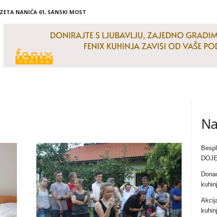
IZETA NANIĆA 61, SANSKI MOST
Na
Bespl
DOJE
Donac
kuhin
Akcij
kuhin