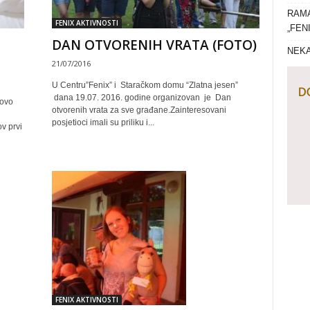
RAMA
FENIX AKTIVNOSTI
„FEN
DAN OTVORENIH VRATA (FOTO)
NEKA
21/07/2016
U Centru”Fenix” i Staračkom domu “Zlatna jesen”
dana 19.07. 2016. godine organizovan je Dan
govo
otvorenih vrata za sve građane.Zainteresovani
posjetioci imali su priliku i...
v prvi
FENIX AKTIVNOSTI