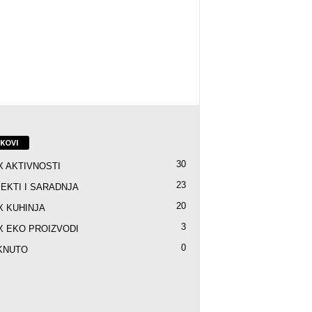
NKOVI
30
X AKTIVNOSTI
23
EKTI I SARADNJA
20
X KUHINJA
3
X EKO PROIZVODI
0
KNUTO