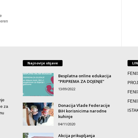
e
jeren
Najnovije objave
LI
FENI
Besplatna online edukacija
”PRIPREMA ZA DOJENJE”
PROJ
13/09/2022
FENI
nje
FENI
Donacija Vlade Federacije
že za
BiH korisnicima narodne
ISTA
lnu
kuhinje
04/11/2020
Akcija prikupljanja