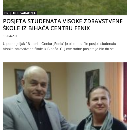
PROJEKTI I SARADNJA
POSJETA STUDENATA VISOKE ZDRAVSTVENE
ŠKOLE IZ BIHAĆA CENTRU FENIX
18/04/2016
U ponedjeljak 18. aprila Centar „Fenix“ je bio domaćin posjeti studenata
Visoke zdravstvene škole iz Bihaća. Cilj ove radne posjete je bio da se...