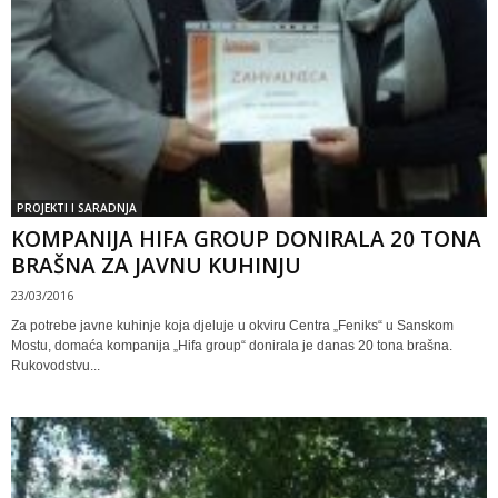
PROJEKTI I SARADNJA
KOMPANIJA HIFA GROUP DONIRALA 20 TONA
BRAŠNA ZA JAVNU KUHINJU
23/03/2016
Za potrebe javne kuhinje koja djeluje u okviru Centra „Feniks“ u Sanskom
Mostu, domaća kompanija „Hifa group“ donirala je danas 20 tona brašna.
Rukovodstvu...