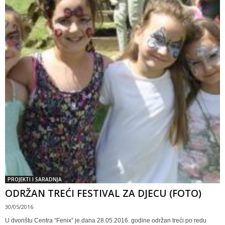
PROJEKTI I SARADNJA
ODRŽAN TREĆI FESTIVAL ZA DJECU (FOTO)
30/05/2016
U dvorištu Centra “Fenix” je dana 28.05.2016. godine održan treći po redu