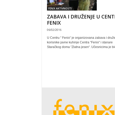
FENIX AKTIVNOSTI
ZABAVA I DRUŽENJE U CEN
FENIX
06/02/2016
U Centru “ Fenix“ je organizovana zabava i druž
korisnike javne kuhinje Centra “Fenix“ i stanare
Staračkog doma “Zlatna jesen“. Učesnicima je bio