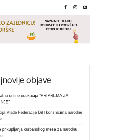
jnovije objave
atna online edukacija ”PRIPREMA ZA
NJE”
ija Vlade Federacije BiH korisnicima narodne
je
a prikupljanja kurbanskog mesa za narodnu
ju