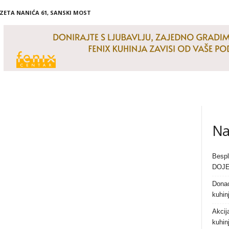
IZETA NANIĆA 61, SANSKI MOST
Na
Bespl
DOJE
Donac
kuhin
Akcij
kuhin