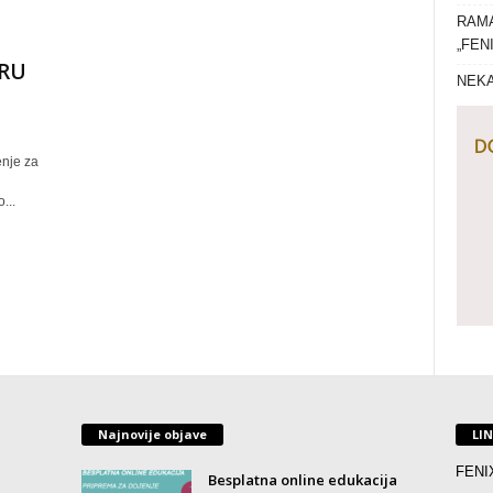
RAMA
„FEN
TRU
NEKA
enje za
...
Najnovije objave
LI
FENI
Besplatna online edukacija