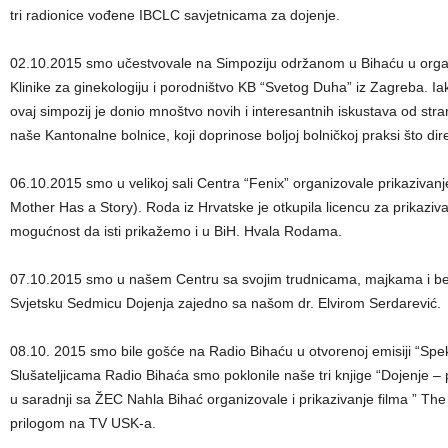
tri radionice vođene IBCLC savjetnicama za dojenje.
02.10.2015 smo učestvovale na Simpoziju održanom u Bihaću u organiza
Klinike za ginekologiju i porodništvo KB “Svetog Duha” iz Zagreba. I
ovaj simpozij je donio mnoštvo novih i interesantnih iskustava od st
naše Kantonalne bolnice, koji doprinose boljoj bolničkoj praksi što dir
06.10.2015 smo u velikoj sali Centra “Fenix” organizovale prikazivanj
Mother Has a Story). Roda iz Hrvatske je otkupila licencu za prikaziv
mogućnost da isti prikažemo i u BiH. Hvala Rodama.
07.10.2015 smo u našem Centru sa svojim trudnicama, majkama i beb
Svjetsku Sedmicu Dojenja zajedno sa našom dr. Elvirom Serdarević.
08.10. 2015 smo bile gošće na Radio Bihaću u otvorenoj emisiji “Spek
Slušateljicama Radio Bihaća smo poklonile naše tri knjige “Dojenje – po
u saradnji sa ŽEC Nahla Bihać organizovale i prikazivanje filma ” The
prilogom na TV USK-a.