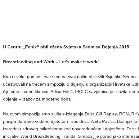
U Centru „Fenix“ obilježena Svjetska Sedmica Dojenja 2015
Breastfeeding and Work – Let’s make it work!
Kao i svake godine i ove smo na svoj način obilježili Svjetsku Sedmi
učestvovali na trećem simpoziju o dojenju u organizaciji Hrvatske Ud
čije smo i same članice. Adisa Hotić, IBCLC savjetnica je izložila rad
dojenje – izazov za moderno doba“.
Na ovom simpoziju smo slušale izlaganja Dr.sc.Gill Rapley, RGN, RHV k
pricipu dohrane vođene djetetom. Doc.dr.sc. Anita Pavičic Bošnjak je 
izgradnju zdravog mikrobioma kod novorođenčeta i dojenčeta. Dr.sc.Ir
inicijativi World Breastfeeding Trends. Simpozij je pored jako interesa