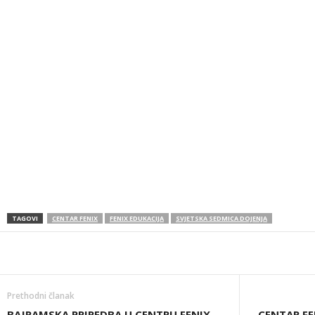
TAGOVI
CENTAR FENIX
FENIX EDUKACIJA
SVJETSKA SEDMICA DOJENJA
Prethodni članak
BAJRAMSKA PRIREDBA U CENTRU FENIX
CENTAR F