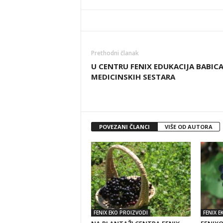
Prethodni članak
U CENTRU FENIX EDUKACIJA BABICA
MEDICINSKIH SESTARA
POVEZANI ČLANCI
VIŠE OD AUTORA
FENIX EKO PROIZVODI
FENIX E