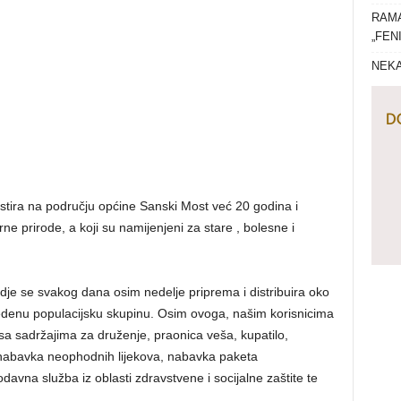
RAMA
„FEN
NEKA
stira na području općine Sanski Most već 20 godina i
rne prirode, a koji su namijenjeni za stare , bolesne i
dje se svakog dana osim nedelje priprema i distribuira oko
edenu populacijsku skupinu. Osim ovoga, našim korisnicima
sa sadržajima za druženje, praonica veša, kupatilo,
nabavka neophodnih lijekova, nabavka paketa
odavna služba iz oblasti zdravstvene i socijalne zaštite te