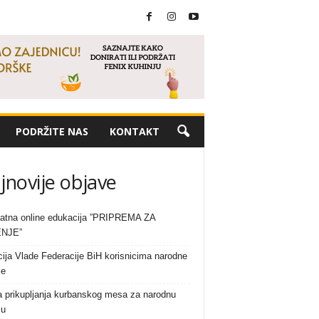
PODRŽITE NAS
KONTAKT
jnovije objave
atna online edukacija ”PRIPREMA ZA
NJE”
ija Vlade Federacije BiH korisnicima narodne
je
a prikupljanja kurbanskog mesa za narodnu
ju