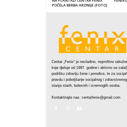
NA PLANTAŽI CENTRA FENIX
FENIX
POČELA BERBA ARONIJE (FOTO)
Centar „Fenix“ je nevladino, neprofitno udruže
koje djeluje od 1997. godine i aktivno se zala
podršku zdravlju žene i porodice, te za socija
pravdu i poboljšanje socijalnog i zdravstvenog
stanja starih, bolesnih i iznemoglih osoba.
Kontaktirajte nas:
centarfenix@gmail.com