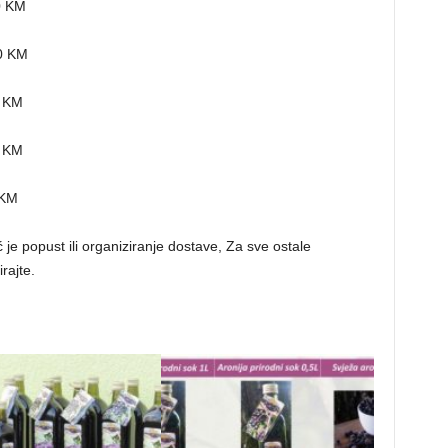
0 KM
0 KM
 KM
 KM
 KM
je popust ili organiziranje dostave, Za sve ostale
rajte.