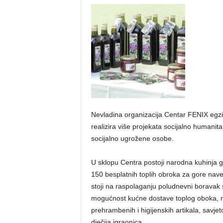
Nevladina organizacija Centar FENIX egzi
realizira više projekata socijalno humanita
socijalno ugrožene osobe.
U sklopu Centra postoji narodna kuhinja g
150 besplatnih toplih obroka za gore nav
stoji na raspolaganju poludnevni boravak 
mogućnost kućne dostave toplog oboka, 
prehrambenih i higijenskih artikala, savjet
dječija igraonica.