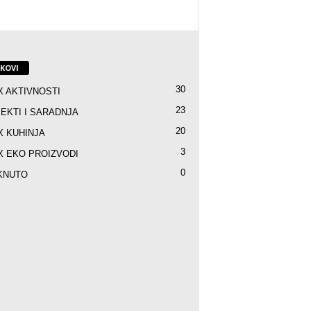
NKOVI
30
X AKTIVNOSTI
23
EKTI I SARADNJA
20
X KUHINJA
3
X EKO PROIZVODI
0
KNUTO