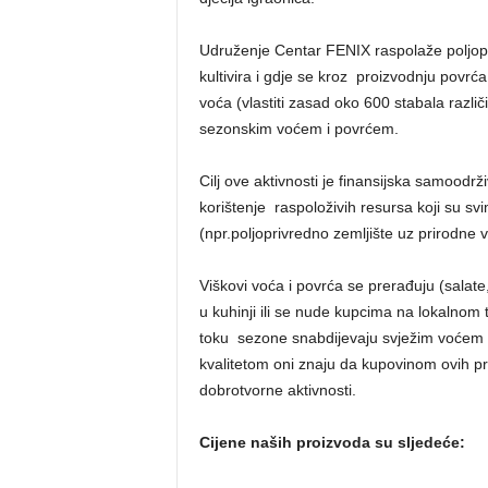
Udruženje Centar FENIX raspolaže poljop
kultivira i gdje se kroz proizvodnju povrća
voća (vlastiti zasad oko 600 stabala različ
sezonskim voćem i povrćem.
Cilj ove aktivnosti je finansijska samoodr
korištenje raspoloživih resursa koji su sv
(npr.poljoprivredno zemljište uz prirodne 
Viškovi voća i povrća se prerađuju (salate,
u kuhinji ili se nude kupcima na lokalnom t
toku sezone snabdijevaju svježim voćem i
kvalitetom oni znaju da kupovinom ovih p
dobrotvorne aktivnosti.
Cijene naših proizvoda su sljedeće: