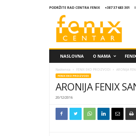
PODRŽITE RAD CENTRA FENIX
+387 37 683 301
C
e
n
t
a
r
F
NASLOVNA
O NAMA
FENI
e
n
Naslovnica
FENIX EKO PROIZVODI
ARONIJA FEN
i
FENIX EKO PROIZVODI
x
ARONIJA FENIX SA
20/12/2016