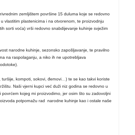
rivrednim zemljištem površine 15 duluma koje se redovno
 u vlastitim plastenicima i na otvorenom, te proizvodnju
itih sorti voća) vrši redovno snabdijevanje kuhinje svježim
živost narodne kuhinje, sezonsko zapošljavanje, te pravilno
ima na raspolaganju, a niko ih ne upotrebljava
vodotoke).
 turšije, kompoti, sokovi, đemovi…) te se kao takvi koriste
ržištu. Naši vjerni kupci već duži niz godina se redovno u
 povrćem kojeg mi proizvodimo, jer osim što su zadovoljni
roizvoda potpomažu rad narodne kuhinje kao i ostale naše