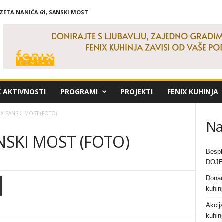
IZETA NANIĆA 61, SANSKI MOST
X AKTIVNOSTI
PROGRAMI
PROJEKTI
FENIX KUHINJA
IX SANSKI MOST (FOTO)
Na
NSKI MOST (FOTO)
Bespl
DOJE
Donac
kuhin
Akcij
kuhin