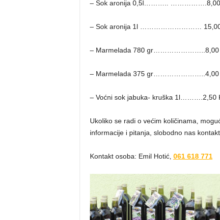
– Sok aronija 0,5l……….. …………….8,0
– Sok aronija 1l ……………………… 15,0
– Marmelada 780 gr…………………..8,00
– Marmelada 375 gr…………………..4,00
– Voćni sok jabuka- kruška 1l……….2,50
Ukoliko se radi o većim količinama, moguć 
informacije i pitanja, slobodno nas kontakti
Kontakt osoba: Emil Hotić,
061 618 771