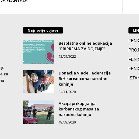
OVA PLANTAŽA
Najnovije objave
LI
FENI
Besplatna online edukacija
”PRIPREMA ZA DOJENJE”
PROJ
13/09/2022
FENI
nje
FENI
Donacija Vlade Federacije
že za
BiH korisnicima narodne
ISTA
lnu
kuhinje
04/11/2020
Akcija prikupljanja
kurbanskog mesa za
narodnu kuhinju
18/08/2020